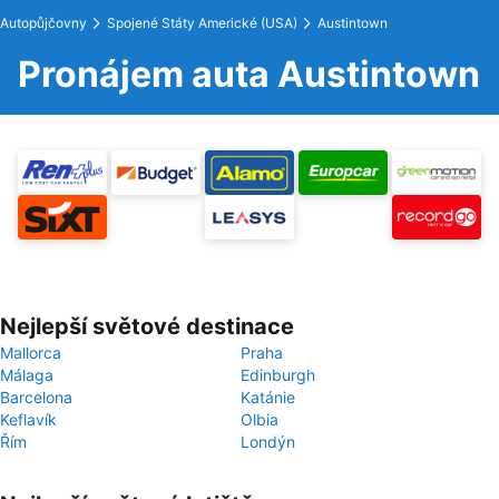
Autopůjčovny
Spojené Státy Americké (USA)
Austintown
Pronájem auta Austintown
Nejlepší světové destinace
Mallorca
Praha
Málaga
Edinburgh
Barcelona
Katánie
Keflavík
Olbia
Řím
Londýn