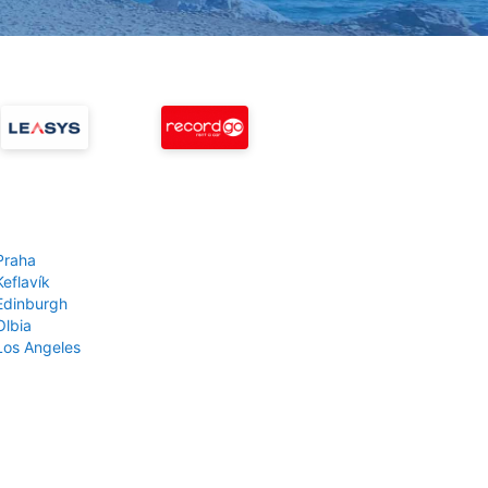
Praha
Keflavík
 Edinburgh
Olbia
 Los Angeles