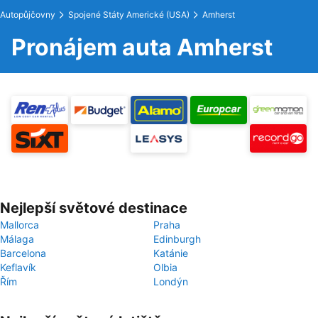
Autopůjčovny
Spojené Státy Americké (USA)
Amherst
Pronájem auta Amherst
Nejlepší světové destinace
Mallorca
Praha
Málaga
Edinburgh
Barcelona
Katánie
Keflavík
Olbia
Řím
Londýn