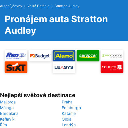
Autopůjčovny
Velká Británie
Stratton Audley
Pronájem auta Stratton
Audley
Nejlepší světové destinace
Mallorca
Praha
Málaga
Edinburgh
Barcelona
Katánie
Keflavík
Olbia
Řím
Londýn