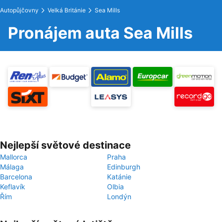
Autopůjčovny
Velká Británie
Sea Mills
Pronájem auta Sea Mills
Nejlepší světové destinace
Mallorca
Praha
Málaga
Edinburgh
Barcelona
Katánie
Keflavík
Olbia
Řím
Londýn