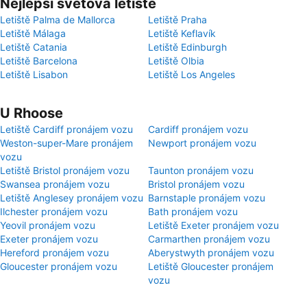
Nejlepší světová letiště
Letiště Palma de Mallorca
Letiště Praha
Letiště Málaga
Letiště Keflavík
Letiště Catania
Letiště Edinburgh
Letiště Barcelona
Letiště Olbia
Letiště Lisabon
Letiště Los Angeles
U Rhoose
Letiště Cardiff pronájem vozu
Cardiff pronájem vozu
Weston-super-Mare pronájem
Newport pronájem vozu
vozu
Letiště Bristol pronájem vozu
Taunton pronájem vozu
Swansea pronájem vozu
Bristol pronájem vozu
Letiště Anglesey pronájem vozu
Barnstaple pronájem vozu
Ilchester pronájem vozu
Bath pronájem vozu
Yeovil pronájem vozu
Letiště Exeter pronájem vozu
Exeter pronájem vozu
Carmarthen pronájem vozu
Hereford pronájem vozu
Aberystwyth pronájem vozu
Gloucester pronájem vozu
Letiště Gloucester pronájem
vozu