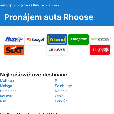
Autopůjčovny
Velká Británie
Rhoose
Pronájem auta Rhoose
Nejlepší světové destinace
Mallorca
Praha
Málaga
Edinburgh
Barcelona
Katánie
Keflavík
Olbia
Řím
Londýn