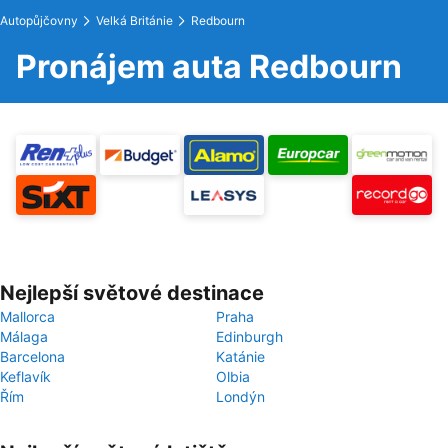
Autopůjčovny
Velká Británie
Redbourn
Pronájem auta Redbourn
Nejlepší světové destinace
Mallorca
Praha
Málaga
Edinburgh
Barcelona
Katánie
Keflavík
Olbia
Řím
Londýn