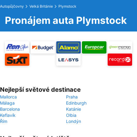
Autopůjčovny
Velká Británie
Plymstock
Pronájem auta Plymstock
Nejlepší světové destinace
Mallorca
Praha
Málaga
Edinburgh
Barcelona
Katánie
Keflavík
Olbia
Řím
Londýn