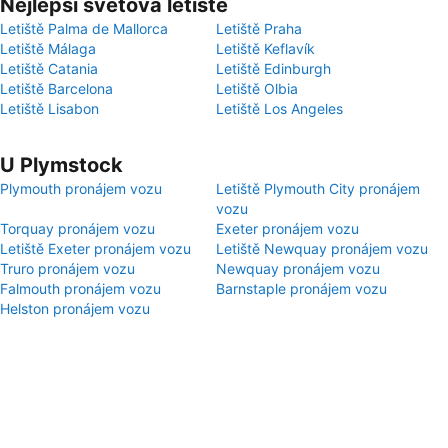
Nejlepší světová letiště
Letiště Palma de Mallorca
Letiště Praha
Letiště Málaga
Letiště Keflavík
Letiště Catania
Letiště Edinburgh
Letiště Barcelona
Letiště Olbia
Letiště Lisabon
Letiště Los Angeles
U Plymstock
Plymouth pronájem vozu
Letiště Plymouth City pronájem
vozu
Torquay pronájem vozu
Exeter pronájem vozu
Letiště Exeter pronájem vozu
Letiště Newquay pronájem vozu
Truro pronájem vozu
Newquay pronájem vozu
Falmouth pronájem vozu
Barnstaple pronájem vozu
Helston pronájem vozu