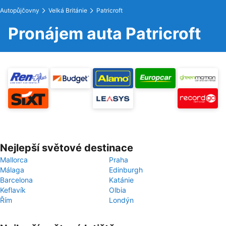
Autopůjčovny
Velká Británie
Patricroft
Pronájem auta Patricroft
Nejlepší světové destinace
Mallorca
Praha
Málaga
Edinburgh
Barcelona
Katánie
Keflavík
Olbia
Řím
Londýn