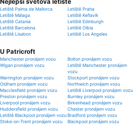
Nejlepší světová letiště
Letiště Palma de Mallorca
Letiště Praha
Letiště Málaga
Letiště Keflavík
Letiště Catania
Letiště Edinburgh
Letiště Barcelona
Letiště Olbia
Letiště Lisabon
Letiště Los Angeles
U Patricroft
Manchester pronájem vozu
Bolton pronájem vozu
Wigan pronájem vozu
Letiště Manchester pronájem
vozu
Warrington pronájem vozu
Stockport pronájem vozu
Oldham pronájem vozu
Northwich pronájem vozu
Macclesfield pronájem vozu
Letiště Liverpool pronájem vozu
Preston pronájem vozu
Burnley pronájem vozu
Liverpool pronájem vozu
Birkenhead pronájem vozu
Huddersfield pronájem vozu
Chester pronájem vozu
Letiště Blackpool pronájem vozu
Bradford pronájem vozu
Stoke-on-Trent pronájem vozu
Blackpool pronájem vozu