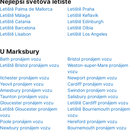
Nejlepší světová letiště
Letiště Palma de Mallorca
Letiště Praha
Letiště Málaga
Letiště Keflavík
Letiště Catania
Letiště Edinburgh
Letiště Barcelona
Letiště Olbia
Letiště Lisabon
Letiště Los Angeles
U Marksbury
Bath pronájem vozu
Bristol pronájem vozu
Letiště Bristol pronájem vozu
Weston-super-Mare pronájem
vozu
Ilchester pronájem vozu
Newport pronájem vozu
Yeovil pronájem vozu
Cardiff pronájem vozu
Amesbury pronájem vozu
Swindon pronájem vozu
Taunton pronájem vozu
Salisbury pronájem vozu
Gloucester pronájem vozu
Letiště Cardiff pronájem vozu
Letiště Gloucester pronájem
Letiště Bournemouth pronájem
vozu
vozu
Poole pronájem vozu
Hereford pronájem vozu
Newbury pronájem vozu
Bournemouth pronájem vozu