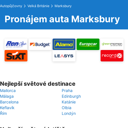
Autopůjčovny
Velká Británie
Marksbury
Pronájem auta Marksbury
Nejlepší světové destinace
Mallorca
Praha
Málaga
Edinburgh
Barcelona
Katánie
Keflavík
Olbia
Řím
Londýn