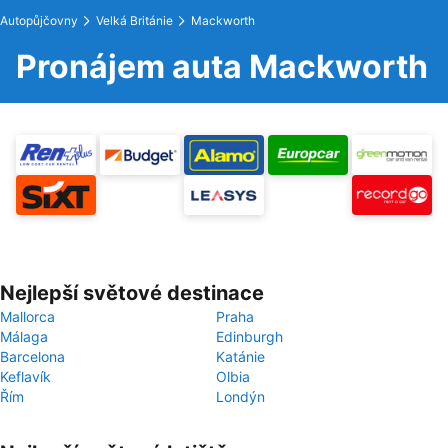
Autopůjčovny
Velká Británie
Mackworth
Pronájem auta Mackworth
Nejlepší světové destinace
Mallorca
Praha
Málaga
Edinburgh
Barcelona
Katánie
Keflavík
Olbia
Řím
Londýn