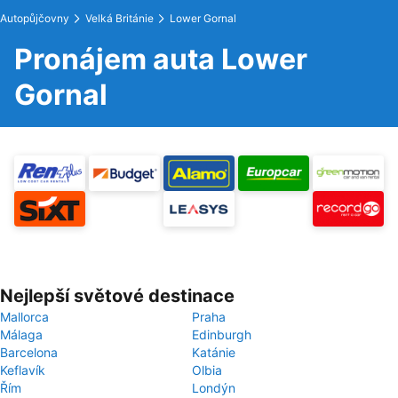
Autopůjčovny
Velká Británie
Lower Gornal
Pronájem auta Lower
Gornal
Nejlepší světové destinace
Mallorca
Praha
Málaga
Edinburgh
Barcelona
Katánie
Keflavík
Olbia
Řím
Londýn