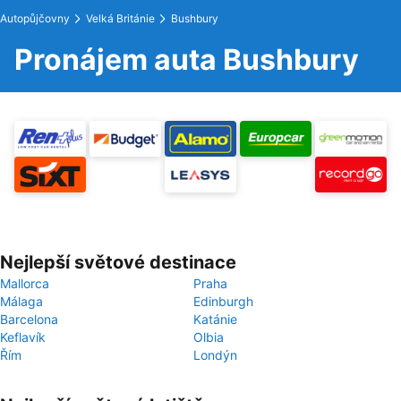
Autopůjčovny
Velká Británie
Bushbury
Pronájem auta Bushbury
Nejlepší světové destinace
Mallorca
Praha
Málaga
Edinburgh
Barcelona
Katánie
Keflavík
Olbia
Řím
Londýn