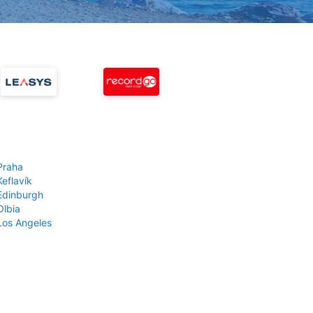
Praha
Keflavík
 Edinburgh
Olbia
 Los Angeles