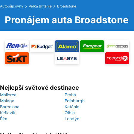
Autopůjčovny
Velká Británie
Broadstone
Pronájem auta Broadstone
Nejlepší světové destinace
Mallorca
Praha
Málaga
Edinburgh
Barcelona
Katánie
Keflavík
Olbia
Řím
Londýn