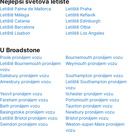
Nejlepší světová letiště
Letiště Palma de Mallorca
Letiště Praha
Letiště Málaga
Letiště Keflavík
Letiště Catania
Letiště Edinburgh
Letiště Barcelona
Letiště Olbia
Letiště Lisabon
Letiště Los Angeles
U Broadstone
Poole pronájem vozu
Bournemouth pronájem vozu
Letiště Bournemouth pronájem
Weymouth pronájem vozu
vozu
Salisbury pronájem vozu
Southampton pronájem vozu
Amesbury pronájem vozu
Letiště Southampton pronájem
vozu
Yeovil pronájem vozu
Ilchester pronájem vozu
Fareham pronájem vozu
Portsmouth pronájem vozu
Bath pronájem vozu
Taunton pronájem vozu
Basingstoke pronájem vozu
Newbury pronájem vozu
Letiště Bristol pronájem vozu
Bristol pronájem vozu
Swindon pronájem vozu
Weston-super-Mare pronájem
vozu