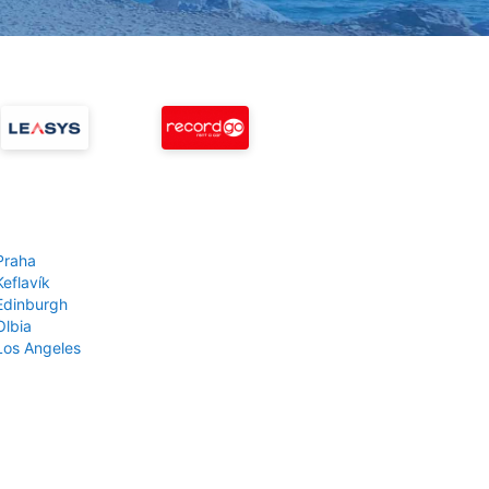
Praha
Keflavík
 Edinburgh
Olbia
 Los Angeles