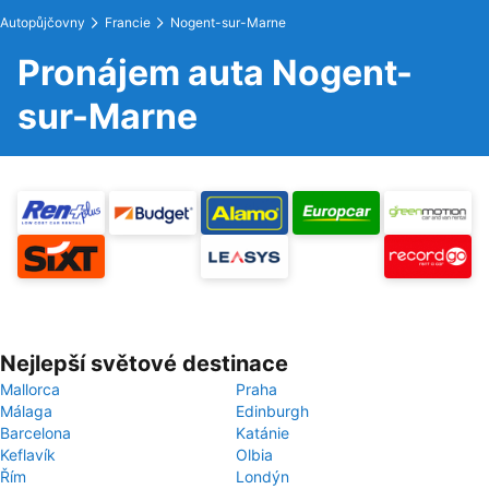
Autopůjčovny
Francie
Nogent-sur-Marne
Pronájem auta Nogent-
sur-Marne
Nejlepší světové destinace
Mallorca
Praha
Málaga
Edinburgh
Barcelona
Katánie
Keflavík
Olbia
Řím
Londýn