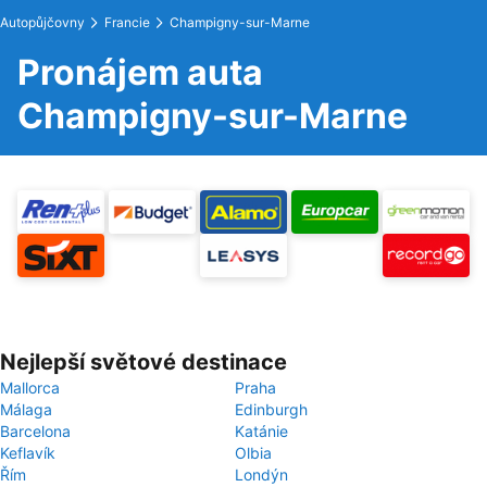
Autopůjčovny
Francie
Champigny-sur-Marne
Pronájem auta
Champigny-sur-Marne
Nejlepší světové destinace
Mallorca
Praha
Málaga
Edinburgh
Barcelona
Katánie
Keflavík
Olbia
Řím
Londýn