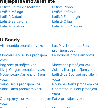
Nejlepší světová letiště
Letiště Palma de Mallorca
Letiště Praha
Letiště Málaga
Letiště Keflavík
Letiště Catania
Letiště Edinburgh
Letiště Barcelona
Letiště Olbia
Letiště Lisabon
Letiště Los Angeles
U Bondy
Villemomble pronájem vozu
Les Pavillons-sous-Bois
pronájem vozu
Montreuil-sous-Bois pronájem
Le Bourget pronájem vozu
vozu
Bagnolet pronájem vozu
Vincennes pronájem vozu
Livry-Gargan pronájem vozu
Aubervilliers pronájem vozu
Nogent-sur-Marne pronájem
Letiště Le Bourget pronájem
vozu
vozu
Saint-Denis pronájem vozu
Noisy-le-Grand pronájem vozu
Saint-Ouen pronájem vozu
Charenton-le-Pont pronájem
vozu
Champigny-sur-Marne pronájem
Paříž pronájem vozu
vozu