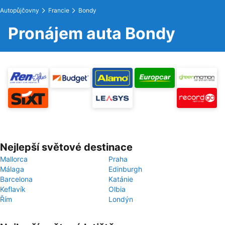
Autopůjčovny
Francie
Bondy
Pronájem auta Bondy
Nejlepší světové destinace
Mallorca
Praha
Málaga
Edinburgh
Barcelona
Katánie
Keflavík
Olbia
Řím
Londýn