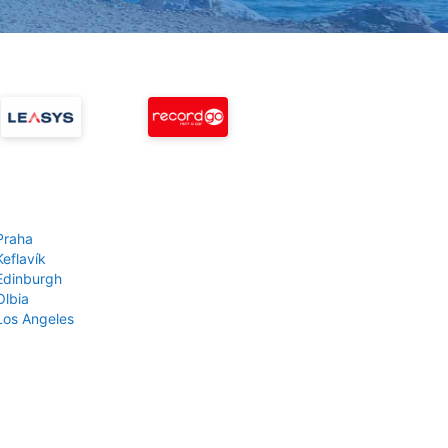
Praha
Keflavík
 Edinburgh
Olbia
 Los Angeles