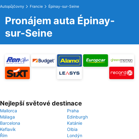
Autopůjčovny
Francie
Épinay-sur-Seine
Pronájem auta Épinay-
sur-Seine
Nejlepší světové destinace
Mallorca
Praha
Málaga
Edinburgh
Barcelona
Katánie
Keflavík
Olbia
Řím
Londýn