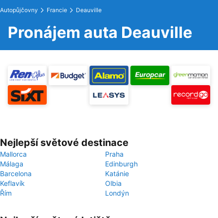
Autopůjčovny
Francie
Deauville
Pronájem auta Deauville
Nejlepší světové destinace
Mallorca
Praha
Málaga
Edinburgh
Barcelona
Katánie
Keflavík
Olbia
Řím
Londýn