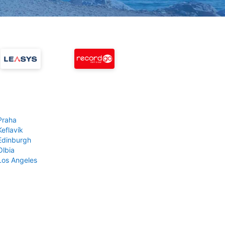
Praha
Keflavík
 Edinburgh
Olbia
 Los Angeles