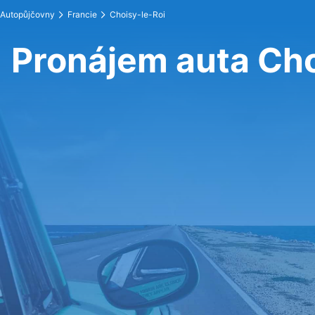
Autopůjčovny
Francie
Choisy-le-Roi
Pronájem auta Cho