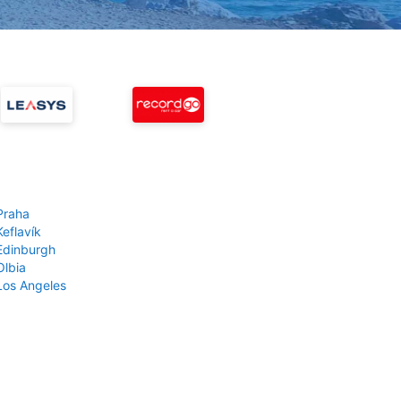
Praha
Keflavík
 Edinburgh
Olbia
 Los Angeles