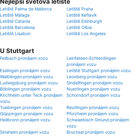
Nejlepší světová letiště
Letiště Palma de Mallorca
Letiště Praha
Letiště Málaga
Letiště Keflavík
Letiště Catania
Letiště Edinburgh
Letiště Barcelona
Letiště Olbia
Letiště Lisabon
Letiště Los Angeles
U Stuttgart
Fellbach pronájem vozu
Leinfelden-Echterdingen
pronájem vozu
Esslingen pronájem vozu
Letiště Stuttgart pronájem vozu
Waiblingen pronájem vozu
Leonberg pronájem vozu
Ludwigsburg pronájem vozu
Sindelfingen pronájem vozu
Böblingen pronájem vozu
Nuertingen pronájem vozu
Kirchheim unter Teck pronájem
Schorndorf pronájem vozu
vozu
Tuebingen pronájem vozu
Reutlingen pronájem vozu
Göppingen pronájem vozu
Pforzheim pronájem vozu
Heilbronn pronájem vozu
Schwaebisch Gmund pronájem
vozu
Sinsheim pronájem vozu
Bruchsal pronájem vozu