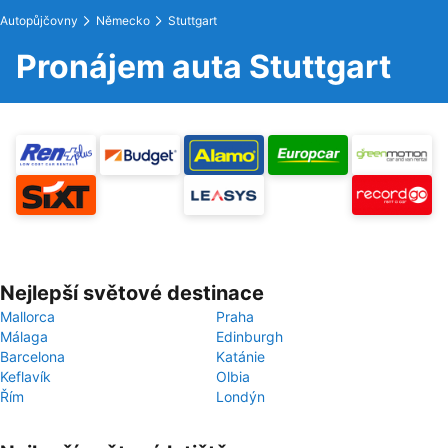
Autopůjčovny
Německo
Stuttgart
Pronájem auta Stuttgart
Nejlepší světové destinace
Mallorca
Praha
Málaga
Edinburgh
Barcelona
Katánie
Keflavík
Olbia
Řím
Londýn