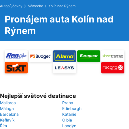
Autopůjčovny
Německo
Kolín nad Rýnem
Pronájem auta Kolín nad
Rýnem
Nejlepší světové destinace
Mallorca
Praha
Málaga
Edinburgh
Barcelona
Katánie
Keflavík
Olbia
Řím
Londýn