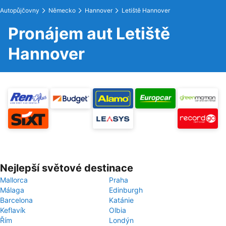
Autopůjčovny
Německo
Hannover
Letiště Hannover
Pronájem aut Letiště
Hannover
Nejlepší světové destinace
Mallorca
Praha
Málaga
Edinburgh
Barcelona
Katánie
Keflavík
Olbia
Řím
Londýn