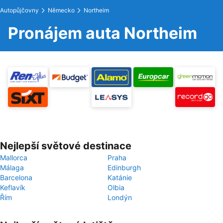
Autopůjčovny
Německo
Northeim
Pronájem auta Northeim
Nejlepší světové destinace
Mallorca
Praha
Málaga
Edinburgh
Barcelona
Katánie
Keflavík
Olbia
Řím
Londýn