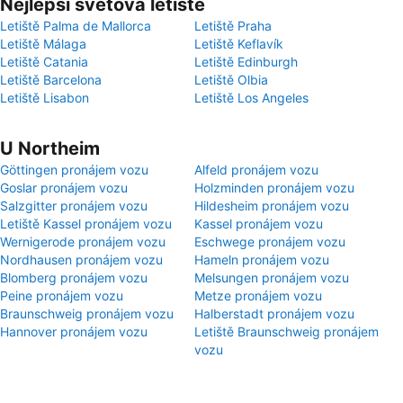
Nejlepší světová letiště
Letiště Palma de Mallorca
Letiště Praha
Letiště Málaga
Letiště Keflavík
Letiště Catania
Letiště Edinburgh
Letiště Barcelona
Letiště Olbia
Letiště Lisabon
Letiště Los Angeles
U Northeim
Göttingen pronájem vozu
Alfeld pronájem vozu
Goslar pronájem vozu
Holzminden pronájem vozu
Salzgitter pronájem vozu
Hildesheim pronájem vozu
Letiště Kassel pronájem vozu
Kassel pronájem vozu
Wernigerode pronájem vozu
Eschwege pronájem vozu
Nordhausen pronájem vozu
Hameln pronájem vozu
Blomberg pronájem vozu
Melsungen pronájem vozu
Peine pronájem vozu
Metze pronájem vozu
Braunschweig pronájem vozu
Halberstadt pronájem vozu
Hannover pronájem vozu
Letiště Braunschweig pronájem
vozu