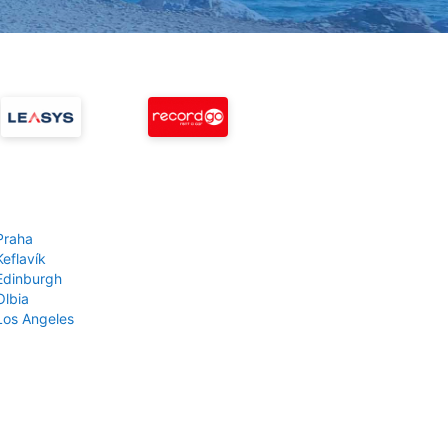
Praha
Keflavík
 Edinburgh
Olbia
 Los Angeles