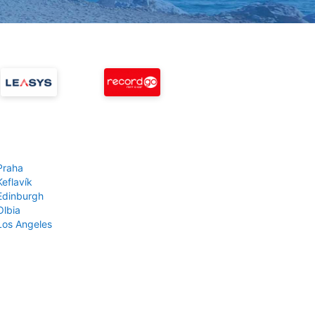
Praha
Keflavík
 Edinburgh
Olbia
 Los Angeles