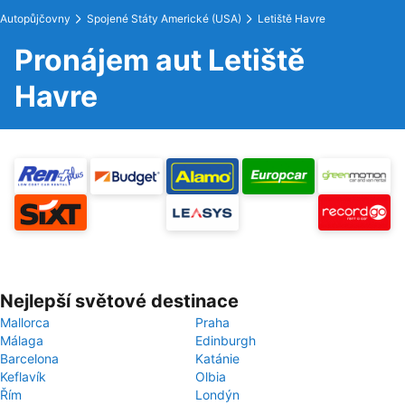
Autopůjčovny
Spojené Státy Americké (USA)
Letiště Havre
Pronájem aut Letiště
Havre
Nejlepší světové destinace
Mallorca
Praha
Málaga
Edinburgh
Barcelona
Katánie
Keflavík
Olbia
Řím
Londýn