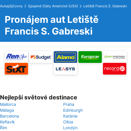
Autopůjčovny
Spojené Státy Americké (USA)
Letiště Francis S. Gabreski
Pronájem aut Letiště
Francis S. Gabreski
Nejlepší světové destinace
Mallorca
Praha
Málaga
Edinburgh
Barcelona
Katánie
Keflavík
Olbia
Řím
Londýn