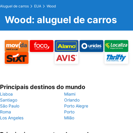
Aluguel de carros
EUA
Wood
Wood: aluguel de carros
Principais destinos do mundo
Lisboa
Miami
Santiago
Orlando
São Paulo
Porto Alegre
Roma
Porto
Los Angeles
Milão