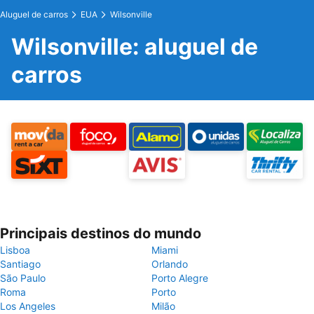
Aluguel de carros
EUA
Wilsonville
Wilsonville: aluguel de
carros
Principais destinos do mundo
Lisboa
Miami
Santiago
Orlando
São Paulo
Porto Alegre
Roma
Porto
Los Angeles
Milão