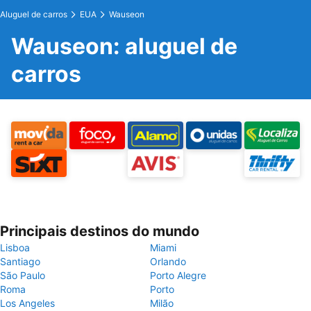
Aluguel de carros
EUA
Wauseon
Wauseon: aluguel de
carros
Principais destinos do mundo
Lisboa
Miami
Santiago
Orlando
São Paulo
Porto Alegre
Roma
Porto
Los Angeles
Milão