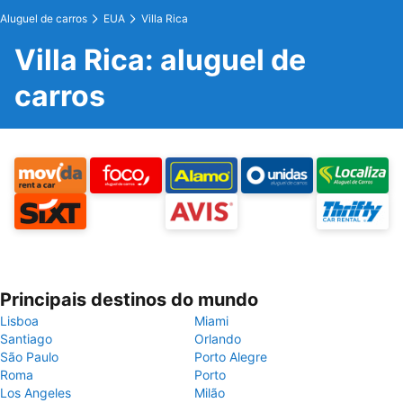
Aluguel de carros
EUA
Villa Rica
Villa Rica: aluguel de
carros
Principais destinos do mundo
Lisboa
Miami
Santiago
Orlando
São Paulo
Porto Alegre
Roma
Porto
Los Angeles
Milão