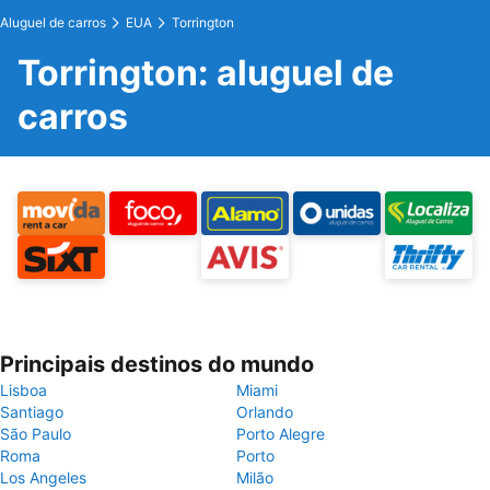
Aluguel de carros
EUA
Torrington
Torrington: aluguel de
carros
Principais destinos do mundo
Lisboa
Miami
Santiago
Orlando
São Paulo
Porto Alegre
Roma
Porto
Los Angeles
Milão