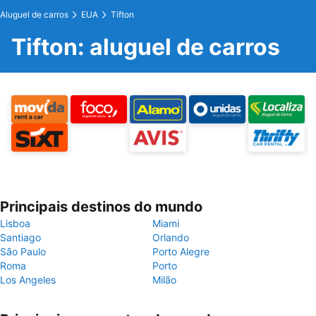
Aluguel de carros
EUA
Tifton
Tifton: aluguel de carros
Principais destinos do mundo
Lisboa
Miami
Santiago
Orlando
São Paulo
Porto Alegre
Roma
Porto
Los Angeles
Milão