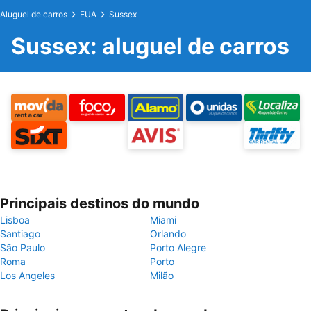
Aluguel de carros
EUA
Sussex
Sussex: aluguel de carros
Principais destinos do mundo
Lisboa
Miami
Santiago
Orlando
São Paulo
Porto Alegre
Roma
Porto
Los Angeles
Milão