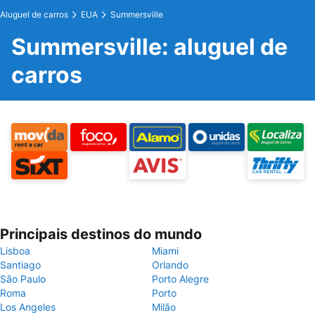
Aluguel de carros
EUA
Summersville
Summersville: aluguel de
carros
Principais destinos do mundo
Lisboa
Miami
Santiago
Orlando
São Paulo
Porto Alegre
Roma
Porto
Los Angeles
Milão