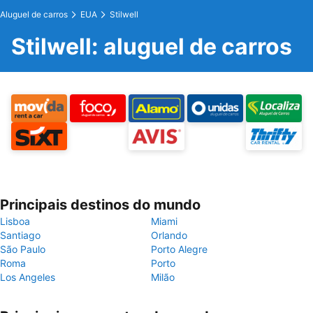
Aluguel de carros
EUA
Stilwell
Stilwell: aluguel de carros
Principais destinos do mundo
Lisboa
Miami
Santiago
Orlando
São Paulo
Porto Alegre
Roma
Porto
Los Angeles
Milão