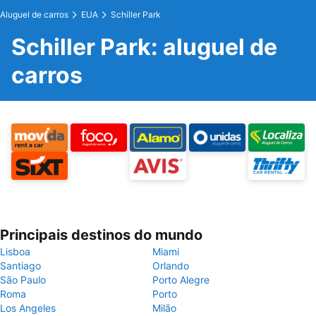
Aluguel de carros
EUA
Schiller Park
Schiller Park: aluguel de
carros
Principais destinos do mundo
Lisboa
Miami
Santiago
Orlando
São Paulo
Porto Alegre
Roma
Porto
Los Angeles
Milão