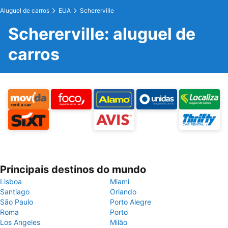
Aluguel de carros
EUA
Schererville
Schererville: aluguel de
carros
Principais destinos do mundo
Lisboa
Miami
Santiago
Orlando
São Paulo
Porto Alegre
Roma
Porto
Los Angeles
Milão