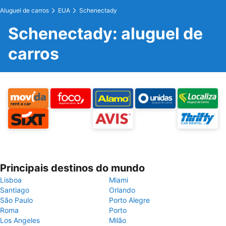
Aluguel de carros
EUA
Schenectady
Schenectady: aluguel de
carros
Principais destinos do mundo
Lisboa
Miami
Santiago
Orlando
São Paulo
Porto Alegre
Roma
Porto
Los Angeles
Milão