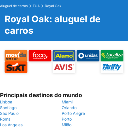
Aluguel de carros
EUA
Royal Oak
Royal Oak: aluguel de
carros
Principais destinos do mundo
Lisboa
Miami
Santiago
Orlando
São Paulo
Porto Alegre
Roma
Porto
Los Angeles
Milão