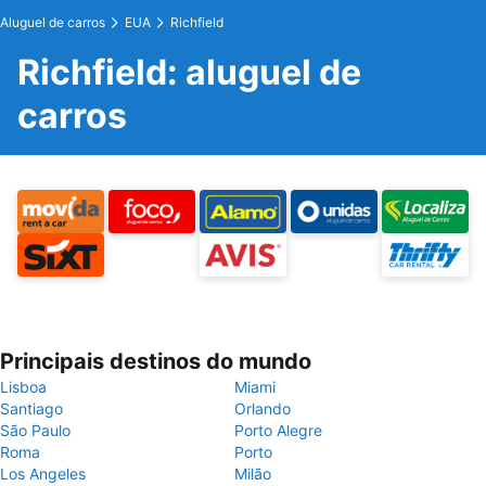
Aluguel de carros
EUA
Richfield
Richfield: aluguel de
carros
Principais destinos do mundo
Lisboa
Miami
Santiago
Orlando
São Paulo
Porto Alegre
Roma
Porto
Los Angeles
Milão