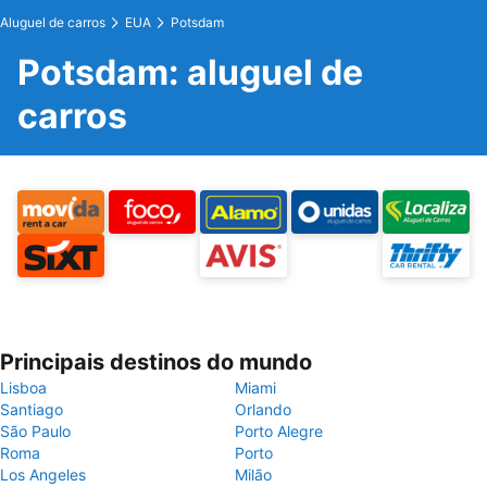
Aluguel de carros
EUA
Potsdam
Potsdam: aluguel de
carros
Principais destinos do mundo
Lisboa
Miami
Santiago
Orlando
São Paulo
Porto Alegre
Roma
Porto
Los Angeles
Milão