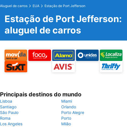
Aluguel de carros
EUA
Estação de Port Jefferson
Estação de Port Jefferson:
aluguel de carros
Principais destinos do mundo
Lisboa
Miami
Santiago
Orlando
São Paulo
Porto Alegre
Roma
Porto
Los Angeles
Milão