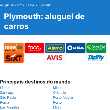
Aluguel de carros
EUA
Plymouth
Plymouth: aluguel de
carros
Principais destinos do mundo
Lisboa
Miami
Santiago
Orlando
São Paulo
Porto Alegre
Roma
Porto
Los Angeles
Milão