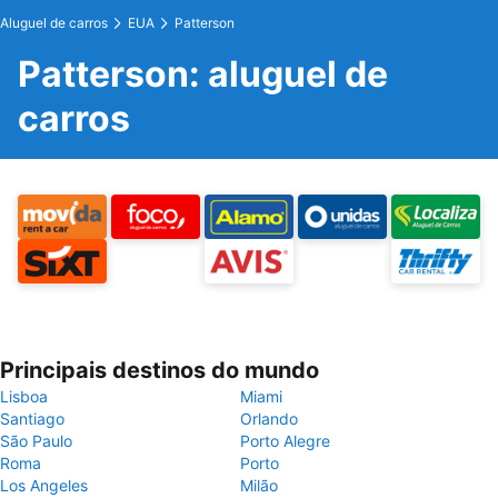
Aluguel de carros
EUA
Patterson
Patterson: aluguel de
carros
Principais destinos do mundo
Lisboa
Miami
Santiago
Orlando
São Paulo
Porto Alegre
Roma
Porto
Los Angeles
Milão